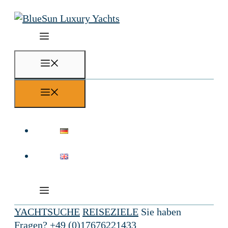
Skip
to
content
Menu
Menu
YACHTSUCHE
REISEZIELE
Sie haben
Fragen?
+49 (0)17676221433